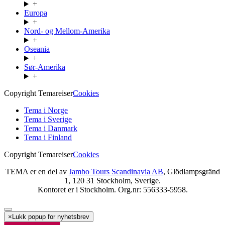
+
Europa
+
Nord- og Mellom-Amerika
+
Oseania
+
Sør-Amerika
+
Copyright Temareiser
Cookies
Tema i Norge
Tema i Sverige
Tema i Danmark
Tema i Finland
Copyright Temareiser
Cookies
TEMA er en del av
Jambo Tours Scandinavia AB
, Glödlampsgränd
1, 120 31 Stockholm, Sverige.
Kontoret er i Stockholm. Org.nr: 556333-5958.
×
Lukk popup for nyhetsbrev