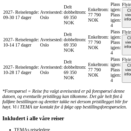
Plass
Flyi
Delt
Enkeltrom
:
igjen
:
Cl
2027-
Reiselengde
:
Avreisested
:
dobbeltrom
:
77 790
Plass
vie
09-30
17 dager
Oslo
69 350
inf
NOK
igjen
:
NOK
4
Plass
Flyi
Delt
Enkeltrom
:
igjen
:
Cl
2027-
Reiselengde
:
Avreisested
:
dobbeltrom
:
77 790
Plass
vie
10-14
17 dager
Oslo
69 350
inf
NOK
igjen
:
NOK
4
Plass
Flyi
Delt
Enkeltrom
:
igjen
:
Cl
2027-
Reiselengde
:
Avreisested
:
dobbeltrom
:
77 790
Plass
vie
10-28
17 dager
Oslo
69 350
inf
NOK
igjen
:
NOK
4
*Forespørsel = Reise fra valgt avreisested er på forespørsel denne
datoen, og eventuelle pristillegg kan tilkomme. Det går helt fint å
fullføre bestillingen og deretter takke nei dersom pristillegget blir for
høyt. Vi i TEMA tar kontakt for å følge opp bestillingsforespørselen.
Inkludert i alle våre reiser
TEMAs reiseledere