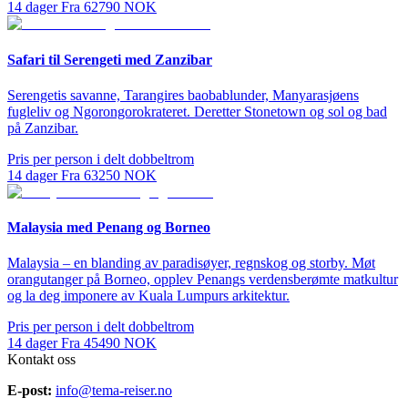
14
dager
Fra
62790
NOK
Safari til Serengeti med Zanzibar
Serengetis savanne, Tarangires baobablunder, Manyarasjøens
fugleliv og Ngorongorokrateret. Deretter Stonetown og sol og bad
på Zanzibar.
Pris per person i delt dobbeltrom
14
dager
Fra
63250
NOK
Malaysia med Penang og Borneo
Malaysia – en blanding av paradisøyer, regnskog og storby. Møt
orangutanger på Borneo, opplev Penangs verdensberømte matkultur
og la deg imponere av Kuala Lumpurs arkitektur.
Pris per person i delt dobbeltrom
14
dager
Fra
45490
NOK
Kontakt oss
E-post:
info@tema-reiser.no