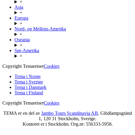
+
Asia
+
Europa
+
Nord- og Mellom-Amerika
+
Oseania
+
Sør-Amerika
+
Copyright Temareiser
Cookies
Tema i Norge
Tema i Sverige
Tema i Danmark
Tema i Finland
Copyright Temareiser
Cookies
TEMA er en del av
Jambo Tours Scandinavia AB
, Glödlampsgränd
1, 120 31 Stockholm, Sverige.
Kontoret er i Stockholm. Org.nr: 556333-5958.