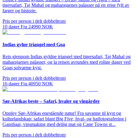
tigersafari, Taj Mahal og maharajaenes palasser på en reise fylt av
farger og historie.
Pris per person i delt dobbeltrom
10
dager
Fra
24990
NOK
Indias gylne triangel med Goa
Reis gjennom Indias gyldne triangel med tigersafari, Taj Mahal og
maharajaenes palasser, og la reisen avrundes med rolige dager ved
Goas solvarme kyst.
Pris per person i delt dobbeltrom
16
dager
Fra
40950
NOK
Sør-Afrikas beste – Safari, hvaler og vingårder
Opplev Sør-Afrikas enestående natur! Fra savanne til kyst og
kulturlandskap: safari blant Big Five, hval- og haifotografering i
Gansbaai, vinsmaking med deilig mat og Cape Towns st...
Pris per person i delt dobbeltrom