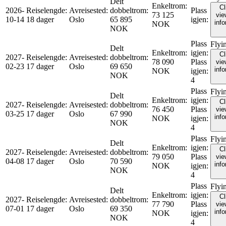
Delt
Enkeltrom
:
Cl
2026-
Reiselengde
:
Avreisested
:
dobbeltrom
:
Plass
73 125
vie
10-14
18 dager
Oslo
65 895
igjen
:
inf
NOK
NOK
Plass
Flyi
Delt
Enkeltrom
:
igjen
:
Cl
2027-
Reiselengde
:
Avreisested
:
dobbeltrom
:
78 090
Plass
vie
02-23
17 dager
Oslo
69 650
inf
NOK
igjen
:
NOK
4
Plass
Flyi
Delt
Enkeltrom
:
igjen
:
Cl
2027-
Reiselengde
:
Avreisested
:
dobbeltrom
:
76 450
Plass
vie
03-25
17 dager
Oslo
67 990
inf
NOK
igjen
:
NOK
4
Plass
Flyi
Delt
Enkeltrom
:
igjen
:
Cl
2027-
Reiselengde
:
Avreisested
:
dobbeltrom
:
79 050
Plass
vie
04-08
17 dager
Oslo
70 590
inf
NOK
igjen
:
NOK
4
Plass
Flyi
Delt
Enkeltrom
:
igjen
:
Cl
2027-
Reiselengde
:
Avreisested
:
dobbeltrom
:
77 790
Plass
vie
07-01
17 dager
Oslo
69 350
inf
NOK
igjen
:
NOK
4