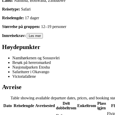
Land
:
Namibia, Botswana, Zimbabwe
Reisetype
:
Safari
Reiselengde
:
17
dager
Størrelse på gruppen
:
12
–
19
personer
Innreisekrav
:
Les mer
Høydepunkter
Namibørkenen og Sossusvlei
Besøk på hereromarked
Nasjonalparken Etosha
Safariturer i Okavango
Victoriafallene
Avreise
Table showing available departure dates, prices, and booking statu
Delt
Plass
Dato
Reiselengde
Avreisested
Enkeltrom
Fl
dobbeltrom
igjen
Flyi