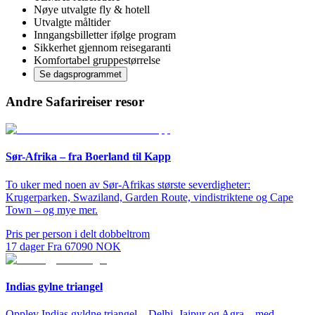
Nøye utvalgte fly & hotell
Utvalgte måltider
Inngangsbilletter ifølge program
Sikkerhet gjennom reisegaranti
Komfortabel gruppestørrelse
Se dagsprogrammet
Andre Safarireiser resor
Sør-Afrika – fra Boerland til Kapp
To uker med noen av Sør-Afrikas største severdigheter:
Krugerparken, Swaziland, Garden Route, vindistriktene og Cape
Town – og mye mer.
Pris per person i delt dobbeltrom
17
dager
Fra
67090
NOK
Indias gylne triangel
Opplev Indias gyldne triangel – Delhi, Jaipur og Agra – med