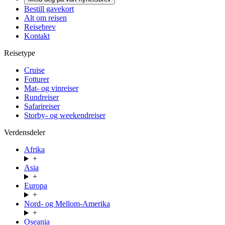
Bestill gavekort
Alt om reisen
Reisebrev
Kontakt
Reisetype
Cruise
Fotturer
Mat- og vinreiser
Rundreiser
Safarireiser
Storby- og weekendreiser
Verdensdeler
Afrika
+
Asia
+
Europa
+
Nord- og Mellom-Amerika
+
Oseania