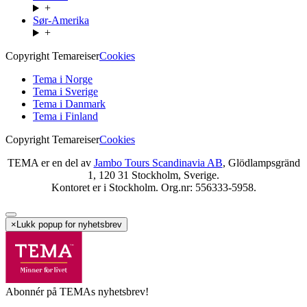
+
Sør-Amerika
+
Copyright Temareiser
Cookies
Tema i Norge
Tema i Sverige
Tema i Danmark
Tema i Finland
Copyright Temareiser
Cookies
TEMA er en del av
Jambo Tours Scandinavia AB
, Glödlampsgränd
1, 120 31 Stockholm, Sverige.
Kontoret er i Stockholm. Org.nr: 556333-5958.
×
Lukk popup for nyhetsbrev
Abonnér på TEMAs nyhetsbrev!