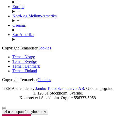
+
Europa
+
Nord- og Mellom-Amerika
+
Oseania
+
Sør-Amerika
+
Copyright Temareiser
Cookies
Tema i Norge
Tema i Sverige
Tema i Danmark
Tema i Finland
Copyright Temareiser
Cookies
TEMA er en del av
Jambo Tours Scandinavia AB
, Glödlampsgränd
1, 120 31 Stockholm, Sverige.
Kontoret er i Stockholm. Org.nr: 556333-5958.
×
Lukk popup for nyhetsbrev