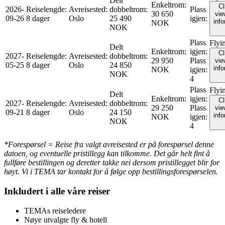
Delt
Enkeltrom
:
Cl
2026-
Reiselengde
:
Avreisested
:
dobbeltrom
:
Plass
30 650
vie
09-26
8 dager
Oslo
25 490
igjen
:
inf
NOK
NOK
Plass
Flyi
Delt
Enkeltrom
:
igjen
:
Cl
2027-
Reiselengde
:
Avreisested
:
dobbeltrom
:
29 950
Plass
vie
05-25
8 dager
Oslo
24 850
inf
NOK
igjen
:
NOK
4
Plass
Flyi
Delt
Enkeltrom
:
igjen
:
Cl
2027-
Reiselengde
:
Avreisested
:
dobbeltrom
:
29 250
Plass
vie
09-21
8 dager
Oslo
24 150
inf
NOK
igjen
:
NOK
4
*Forespørsel = Reise fra valgt avreisested er på forespørsel denne
datoen, og eventuelle pristillegg kan tilkomme. Det går helt fint å
fullføre bestillingen og deretter takke nei dersom pristillegget blir for
høyt. Vi i TEMA tar kontakt for å følge opp bestillingsforespørselen.
Inkludert i alle våre reiser
TEMAs reiseledere
Nøye utvalgte fly & hotell