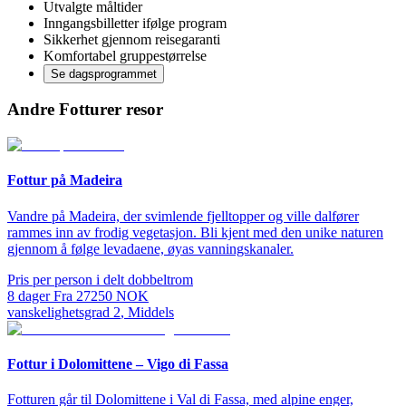
Utvalgte måltider
Inngangsbilletter ifølge program
Sikkerhet gjennom reisegaranti
Komfortabel gruppestørrelse
Se dagsprogrammet
Andre Fotturer resor
Fottur på Madeira
Vandre på Madeira, der svimlende fjelltopper og ville dalfører
rammes inn av frodig vegetasjon. Bli kjent med den unike naturen
gjennom å følge levadaene, øyas vanningskanaler.
Pris per person i delt dobbeltrom
8
dager
Fra
27250
NOK
vanskelighetsgrad
2
,
Middels
Fottur i Dolomittene – Vigo di Fassa
Fotturen går til Dolomittene i Val di Fassa, med alpine enger,