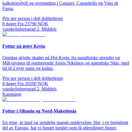
kalksteinsfjell og overnatting i Canazei, Campitello og Vigo di
Fassa.
Pris per person i delt dobbeltrom
8
dager
Fra
23790
NOK
vanskelighetsgrad
2
,
Middels
Fottur på østre Kreta
Oppdag skjulte skatter på Øst-Kreta: fra paradisiske strender og
Mili-ravinen til sjarmerende Agios Nikolaos og autentiske Sitia, med
tid til å nyte natur og kultur.
Pris per person i delt dobbeltrom
8
dager
Fra
20290
NOK
vanskelighetsgrad
2
,
Middels
Kampanje
Fottur i Albania og Nord-Makedonia
En reise, to land og uendelig mange opplevelser. Her, i en bortglemt
del av Europa, har vi funnet turstier som få utlendinger finner.