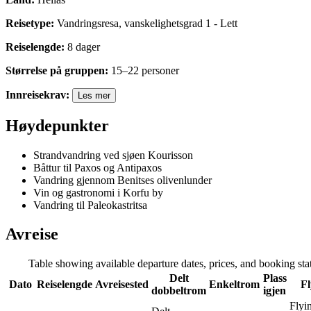
Reisetype
:
Vandringsresa
,
vanskelighetsgrad
1
-
Lett
Reiselengde
:
8
dager
Størrelse på gruppen
:
15
–
22
personer
Innreisekrav
:
Les mer
Høydepunkter
Strandvandring ved sjøen Kourisson
Båttur til Paxos og Antipaxos
Vandring gjennom Benitses olivenlunder
Vin og gastronomi i Korfu by
Vandring til Paleokastritsa
Avreise
Table showing available departure dates, prices, and booking statu
Delt
Plass
Dato
Reiselengde
Avreisested
Enkeltrom
Fl
dobbeltrom
igjen
Flyi