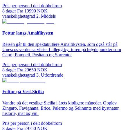
Pris per person i delt dobbeltrom
8
dager
Fra
19990
NOK
vanskelighetsgrad
2
,
Middels
Fottur langs Amalfikysten
Reisen går til den spektakulære Amalfikysten, som også står på
Unescos verdensarvliste. I tillegg byr turen på høydepunkter som
Capri, Pompeii, Positano og Sorrento.
Pris per person i delt dobbeltrom
8
dager
Fra
29650
NOK
vanskelighetsgrad
3
,
Utfordrende
Fottur på Vest-Sicilia
Vandre på det vestlige Sicilia i årets kjøligere måneder. Opplev
Zingaro, Favignana, Erice, Palermo og Selinunte med kystnatur,
historie, mat og vin.
Pris per person i delt dobbeltrom
8
dager
Fra
29750
NOK