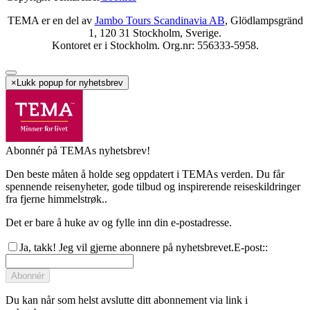
TEMA er en del av
Jambo Tours Scandinavia AB
, Glödlampsgränd
1, 120 31 Stockholm, Sverige.
Kontoret er i Stockholm. Org.nr: 556333-5958.
×
Lukk popup for nyhetsbrev
Abonnér på TEMAs nyhetsbrev!
Den beste måten å holde seg oppdatert i TEMAs verden. Du får
spennende reisenyheter, gode tilbud og inspirerende reiseskildringer
fra fjerne himmelstrøk..
Det er bare å huke av og fylle inn din e-postadresse.
Ja, takk! Jeg vil gjerne abonnere på nyhetsbrevet.
E-post:
:
Abonnér
Du kan når som helst avslutte ditt abonnement via link i