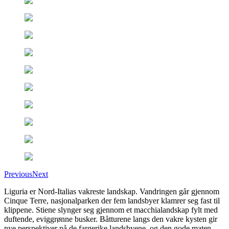
Previous
Next
Liguria er Nord-Italias vakreste landskap. Vandringen går gjennom
Cinque Terre, nasjonalparken der fem landsbyer klamrer seg fast til
klippene. Stiene slynger seg gjennom et macchialandskap fylt med
duftende, eviggrønne busker. Båtturene langs den vakre kysten gir
nye perspektiver på de fargerike landsbyene, og den gode maten