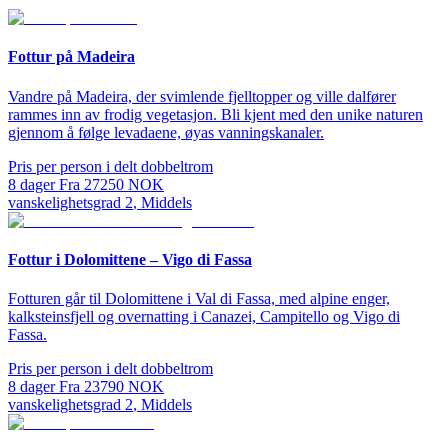
Fottur på Madeira
Vandre på Madeira, der svimlende fjelltopper og ville dalfører
rammes inn av frodig vegetasjon. Bli kjent med den unike naturen
gjennom å følge levadaene, øyas vanningskanaler.
Pris per person i delt dobbeltrom
8
dager
Fra
27250
NOK
vanskelighetsgrad
2
,
Middels
Fottur i Dolomittene – Vigo di Fassa
Fotturen går til Dolomittene i Val di Fassa, med alpine enger,
kalksteinsfjell og overnatting i Canazei, Campitello og Vigo di
Fassa.
Pris per person i delt dobbeltrom
8
dager
Fra
23790
NOK
vanskelighetsgrad
2
,
Middels