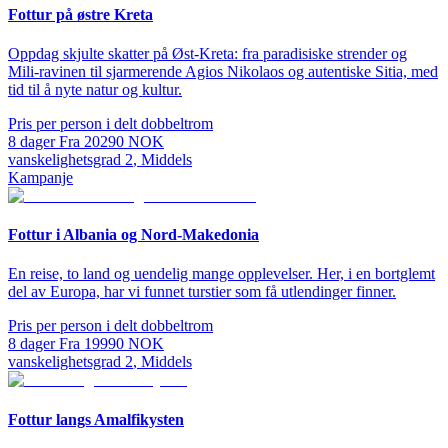
Fottur på østre Kreta
Oppdag skjulte skatter på Øst-Kreta: fra paradisiske strender og
Mili-ravinen til sjarmerende Agios Nikolaos og autentiske Sitia, med
tid til å nyte natur og kultur.
Pris per person i delt dobbeltrom
8
dager
Fra
20290
NOK
vanskelighetsgrad
2
,
Middels
Kampanje
Fottur i Albania og Nord-Makedonia
En reise, to land og uendelig mange opplevelser. Her, i en bortglemt
del av Europa, har vi funnet turstier som få utlendinger finner.
Pris per person i delt dobbeltrom
8
dager
Fra
19990
NOK
vanskelighetsgrad
2
,
Middels
Fottur langs Amalfikysten