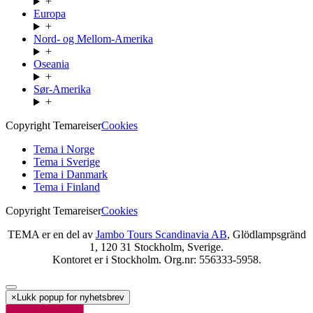
+
Europa
+
Nord- og Mellom-Amerika
+
Oseania
+
Sør-Amerika
+
Copyright Temareiser
Cookies
Tema i Norge
Tema i Sverige
Tema i Danmark
Tema i Finland
Copyright Temareiser
Cookies
TEMA er en del av
Jambo Tours Scandinavia AB
, Glödlampsgränd
1, 120 31 Stockholm, Sverige.
Kontoret er i Stockholm. Org.nr: 556333-5958.
×
Lukk popup for nyhetsbrev