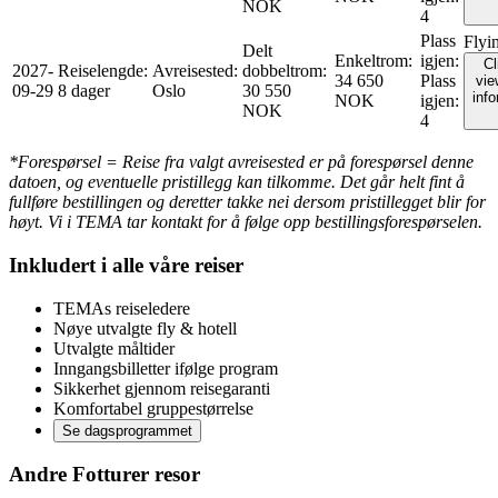
NOK
4
Plass
Flyi
Delt
Enkeltrom
:
igjen
:
Cl
2027-
Reiselengde
:
Avreisested
:
dobbeltrom
:
34 650
Plass
vie
09-29
8 dager
Oslo
30 550
inf
NOK
igjen
:
NOK
4
*Forespørsel = Reise fra valgt avreisested er på forespørsel denne
datoen, og eventuelle pristillegg kan tilkomme. Det går helt fint å
fullføre bestillingen og deretter takke nei dersom pristillegget blir for
høyt. Vi i TEMA tar kontakt for å følge opp bestillingsforespørselen.
Inkludert i alle våre reiser
TEMAs reiseledere
Nøye utvalgte fly & hotell
Utvalgte måltider
Inngangsbilletter ifølge program
Sikkerhet gjennom reisegaranti
Komfortabel gruppestørrelse
Se dagsprogrammet
Andre Fotturer resor