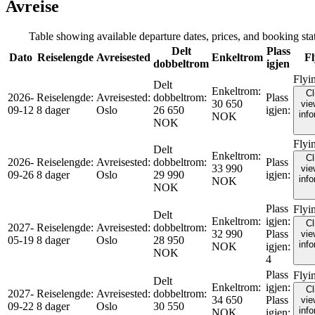
Avreise
Table showing available departure dates, prices, and booking statu
Delt
Plass
Dato
Reiselengde
Avreisested
Enkeltrom
Fl
dobbeltrom
igjen
Flyi
Delt
Enkeltrom
:
Cl
2026-
Reiselengde
:
Avreisested
:
dobbeltrom
:
Plass
30 650
vie
09-12
8 dager
Oslo
26 650
igjen
:
inf
NOK
NOK
Flyi
Delt
Enkeltrom
:
Cl
2026-
Reiselengde
:
Avreisested
:
dobbeltrom
:
Plass
33 990
vie
09-26
8 dager
Oslo
29 990
igjen
:
inf
NOK
NOK
Plass
Flyi
Delt
Enkeltrom
:
igjen
:
Cl
2027-
Reiselengde
:
Avreisested
:
dobbeltrom
:
32 990
Plass
vie
05-19
8 dager
Oslo
28 950
inf
NOK
igjen
:
NOK
4
Plass
Flyi
Delt
Enkeltrom
:
igjen
:
Cl
2027-
Reiselengde
:
Avreisested
:
dobbeltrom
:
34 650
Plass
vie
09-22
8 dager
Oslo
30 550
inf
NOK
igjen
: