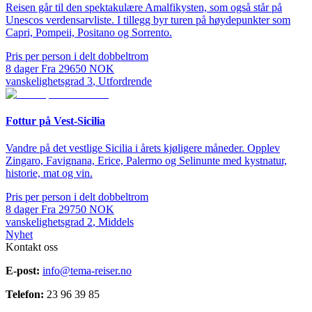
Reisen går til den spektakulære Amalfikysten, som også står på
Unescos verdensarvliste. I tillegg byr turen på høydepunkter som
Capri, Pompeii, Positano og Sorrento.
Pris per person i delt dobbeltrom
8
dager
Fra
29650
NOK
vanskelighetsgrad
3
,
Utfordrende
Fottur på Vest-Sicilia
Vandre på det vestlige Sicilia i årets kjøligere måneder. Opplev
Zingaro, Favignana, Erice, Palermo og Selinunte med kystnatur,
historie, mat og vin.
Pris per person i delt dobbeltrom
8
dager
Fra
29750
NOK
vanskelighetsgrad
2
,
Middels
Nyhet
Kontakt oss
E-post:
info@tema-reiser.no
Telefon:
23 96 39 85