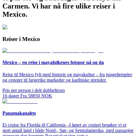
Carmen. Vi har nå fire ulike reiser i
Mexico.
Reiser i Mexico
Mexico – en reise i mayafolkenes fotspor nå og da
Reise til Mexico fylt med historie og mayakultur – fra jungeltempler
og cenoter til fargerike markeder og karibiske strender.
Pris per person i delt dobbeltrom
16
dager
Fra
58850
NOK
Panamakanalen
Et cruise fra Florida til California –I løpet av cruiset besøker vi et
stort antall land i både Nord-, Sør- og Sentralamerika, med passasjen
gjennom den berømte Panamakanalen som e...