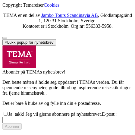
Copyright Temareiser
Cookies
TEMA er en del av
Jambo Tours Scandinavia AB
, Glödlampsgränd
1, 120 31 Stockholm, Sverige.
Kontoret er i Stockholm. Org.nr: 556333-5958.
×
Lukk popup for nyhetsbrev
Abonnér på TEMAs nyhetsbrev!
Den beste måten å holde seg oppdatert i TEMAs verden. Du får
spennende reisenyheter, gode tilbud og inspirerende reiseskildringer
fra fjerne himmelstrøk..
Det er bare å huke av og fylle inn din e-postadresse.
Ja, takk! Jeg vil gjerne abonnere på nyhetsbrevet.
E-post:
:
Abonnér