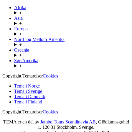
Afrika
+
Asia
+
Europa
+
Nord- og Mellom-Amerika
+
Oseania
+
Sør-Amerika
+
Copyright Temareiser
Cookies
Tema i Norge
Tema i Sverige
Tema i Danmark
Tema i Finland
Copyright Temareiser
Cookies
TEMA er en del av
Jambo Tours Scandinavia AB
, Glödlampsgränd
1, 120 31 Stockholm, Sverige.