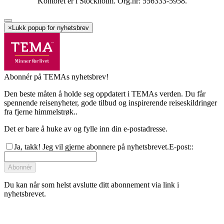
Kontoret er i Stockholm. Org.nr: 556333-5958.
×
Lukk popup for nyhetsbrev
Abonnér på TEMAs nyhetsbrev!
Den beste måten å holde seg oppdatert i TEMAs verden. Du får
spennende reisenyheter, gode tilbud og inspirerende reiseskildringer
fra fjerne himmelstrøk..
Det er bare å huke av og fylle inn din e-postadresse.
Ja, takk! Jeg vil gjerne abonnere på nyhetsbrevet.
E-post:
:
Abonnér
Du kan når som helst avslutte ditt abonnement via link i
nyhetsbrevet.