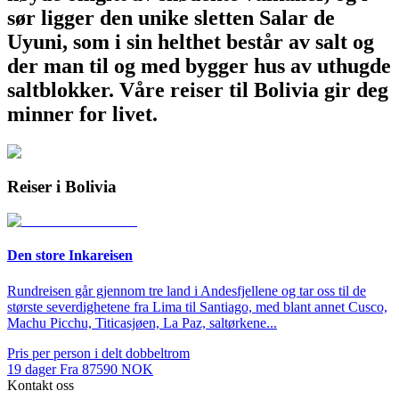
sør ligger den unike sletten Salar de
Uyuni, som i sin helthet består av salt og
der man til og med bygger hus av uthugde
saltblokker. Våre reiser til Bolivia gir deg
minner for livet.
Reiser i Bolivia
Den store Inkareisen
Rundreisen går gjennom tre land i Andesfjellene og tar oss til de
største severdighetene fra Lima til Santiago, med blant annet Cusco,
Machu Picchu, Titicasjøen, La Paz, saltørkene...
Pris per person i delt dobbeltrom
19
dager
Fra
87590
NOK
Kontakt oss