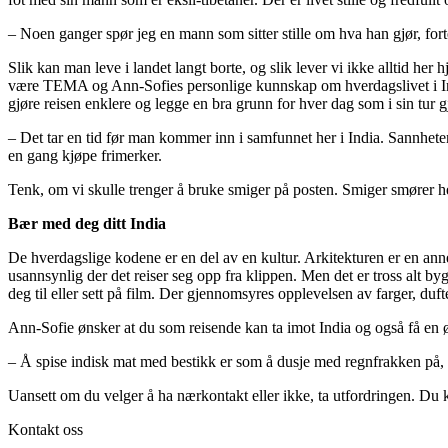
– Noen ganger spør jeg en mann som sitter stille om hva han gjør, fort
Slik kan man leve i landet langt borte, og slik lever vi ikke alltid he
være TEMA og Ann-Sofies personlige kunnskap om hverdagslivet i Ind
gjøre reisen enklere og legge en bra grunn for hver dag som i sin tur
– Det tar en tid før man kommer inn i samfunnet her i India. Sannheten
en gang kjøpe frimerker.
Tenk, om vi skulle trenger å bruke smiger på posten. Smiger smører h
Bær med deg ditt India
De hverdagslige kodene er en del av en kultur. Arkitekturen er en 
usannsynlig der det reiser seg opp fra klippen. Men det er tross alt byg
deg til eller sett på film. Der gjennomsyres opplevelsen av farger, du
Ann-Sofie ønsker at du som reisende kan ta imot India og også få en ø
– Å spise indisk mat med bestikk er som å dusje med regnfrakken på
Uansett om du velger å ha nærkontakt eller ikke, ta utfordringen. Du
Kontakt oss