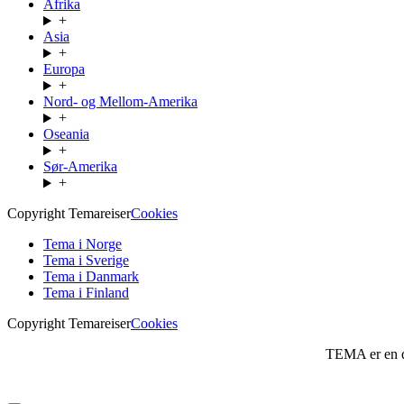
Afrika
+
Asia
+
Europa
+
Nord- og Mellom-Amerika
+
Oseania
+
Sør-Amerika
+
Copyright Temareiser
Cookies
Tema i Norge
Tema i Sverige
Tema i Danmark
Tema i Finland
Copyright Temareiser
Cookies
TEMA er en 