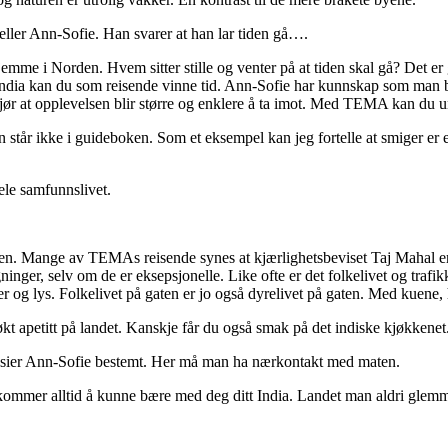
eller Ann-Sofie. Han svarer at han lar tiden gå….
r hjemme i Norden. Hvem sitter stille og venter på at tiden skal gå? Det 
ia kan du som reisende vinne tid. Ann-Sofie har kunnskap som man ba
 gjør at opplevelsen blir større og enklere å ta imot. Med TEMA kan du 
 står ikke i guideboken. Som et eksempel kan jeg fortelle at smiger er 
ele samfunnslivet.
annen. Mange av TEMAs reisende synes at kjærlighetsbeviset Taj Mahal
ninger, selv om de er eksepsjonelle. Like ofte er det folkelivet og trafi
fter og lys. Folkelivet på gaten er jo også dyrelivet på gaten. Med kuen
kt apetitt på landet. Kanskje får du også smak på det indiske kjøkkenet
, sier Ann-Sofie bestemt. Her må man ha nærkontakt med maten.
 kommer alltid å kunne bære med deg ditt India. Landet man aldri glem