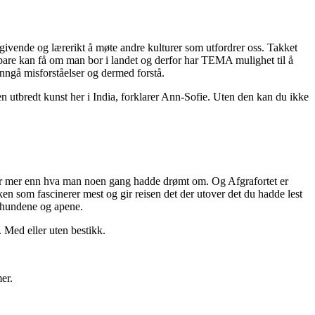
er givende og lærerikt å møte andre kulturer som utfordrer oss. Takket
re kan få om man bor i landet og derfor har TEMA mulighet til å
unngå misforståelser og dermed forstå.
en utbredt kunst her i India, forklarer Ann-Sofie. Uten den kan du ikke
 er mer enn hva man noen gang hadde drømt om. Og Afgrafortet er
kken som fascinerer mest og gir reisen det der utover det du hadde lest
e, hundene og apene.
. Med eller uten bestikk.
mer.