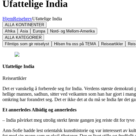
Ufattelige India
Hjem
Reisebrev
Ufattelige India
ALLA KONTINENTER
Afrika
Asia
Europa
Nord- og Mellom-Amerika
ALLA KATEGORIER
Filmtips som gir reiselyst
Hilsen fra oss på TEMA
Reiseartikler
Reis
Ufattelige India
Reiseartikler
Det er vanskelig å forberede seg for India. Verdens største demokrati påv
hellige mannen, sadhun, sitter ved veikanten som han har gjort i mange 
omkring har forandret seg. Det er ikke det at du må se India før det gam
Et annerledes Allsidig og annerledes
– India påvirket meg utrolig sterkt første gangen jeg reiste dit for ty
Ann-Sofie hadde lest orientalsk kunsthistorie og var interessert av kul
fot med sin mann som er eksil-tibetaner. Der er livet stille og fredfull