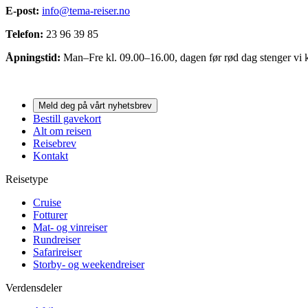
E-post:
info@tema-reiser.no
Telefon:
23 96 39 85
Åpningstid:
Man–Fre kl. 09.00–16.00, dagen før rød dag stenger vi k
Meld deg på vårt nyhetsbrev
Bestill gavekort
Alt om reisen
Reisebrev
Kontakt
Reisetype
Cruise
Fotturer
Mat- og vinreiser
Rundreiser
Safarireiser
Storby- og weekendreiser
Verdensdeler