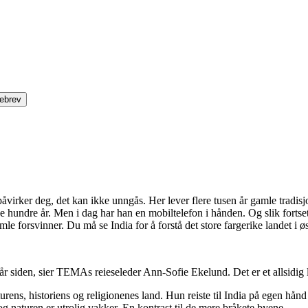
ebrev
irker deg, det kan ikke unngås. Her lever flere tusen år gamle tradisjoner
hundre år. Men i dag har han en mobiltelefon i hånden. Og slik fortsetter
le forsvinner. Du må se India for å forstå det store fargerike landet i ø
ve år siden, sier TEMAs reieseleder Ann-Sofie Ekelund. Det er et allsidig
turens, historiens og religionenes land. Hun reiste til India på egen hå
t og naturen er utrolig vakker. En kontrast til de mere bråkete byene.