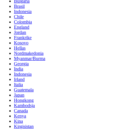
Bulgaria
Brasil
Indonesia
Chile
Colombia
England
Jordan
Frankrike
Kosovo
Hellas
Nordmakedonia
Myanmar/Burma
Georgia
India
Indonesia
Irland
Italia
Guatemala
Japan
Hongkong
Kambodsja
Canada
Kenya
Kina
Kirgisistan