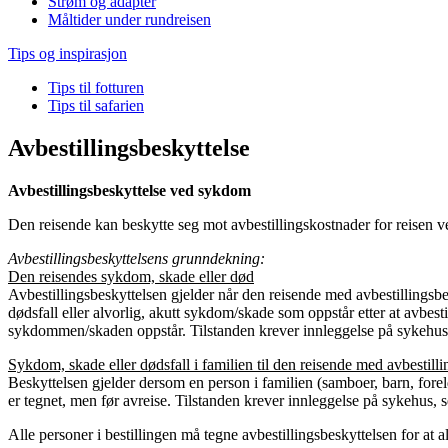
Strøm og adapter
Måltider under rundreisen
Tips og inspirasjon
Tips til fotturen
Tips til safarien
Avbestillingsbeskyttelse
Avbestillingsbeskyttelse ved sykdom
Den reisende kan beskytte seg mot avbestillingskostnader for reisen ve
Avbestillingsbeskyttelsens grunndekning:
Den reisendes sykdom, skade eller død
Avbestillingsbeskyttelsen gjelder når den reisende med avbestillings
dødsfall eller alvorlig, akutt sykdom/skade som oppstår etter at avbes
sykdommen/skaden oppstår. Tilstanden krever innleggelse på sykehus, s
Sykdom, skade eller dødsfall i familien til den reisende med avbestilli
Beskyttelsen gjelder dersom en person i familien (samboer, barn, forel
er tegnet, men før avreise. Tilstanden krever innleggelse på sykehus, se
Alle personer i bestillingen må tegne avbestillingsbeskyttelsen for at a