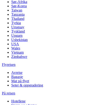
Sør-Afrika
Sør-Korea
Taiwan
Tanzania
Thailand
Tyrkia
Uruguay
Tyskland
Ungarn
Usbekistan
USA
Wales
Vietnam
Zimbabwe
Flyreisen
Avreise
Bagasje
Mat på flyet
Seter & oppgradering
På reisen
Hotellene