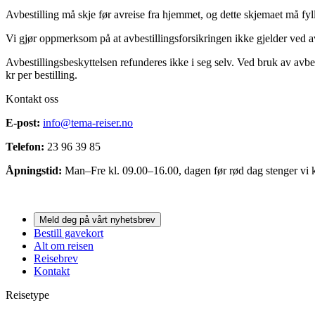
Avbestilling må skje før avreise fra hjemmet, og dette skjemaet må fyll
Vi gjør oppmerksom på at avbestillingsforsikringen ikke gjelder ved av
Avbestillingsbeskyttelsen refunderes ikke i seg selv. Ved bruk av avbe
kr per bestilling.
Kontakt oss
E-post:
info@tema-reiser.no
Telefon:
23 96 39 85
Åpningstid:
Man–Fre kl. 09.00–16.00, dagen før rød dag stenger vi k
Meld deg på vårt nyhetsbrev
Bestill gavekort
Alt om reisen
Reisebrev
Kontakt
Reisetype