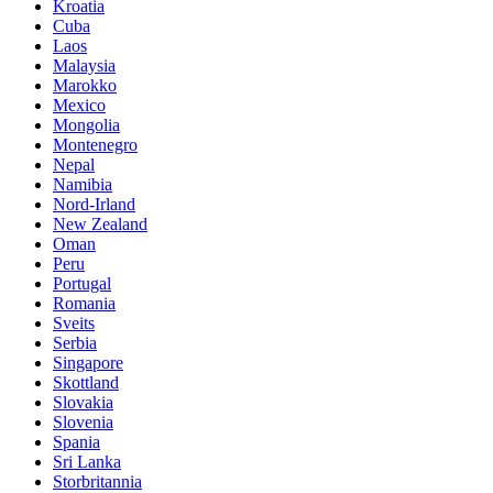
Kroatia
Cuba
Laos
Malaysia
Marokko
Mexico
Mongolia
Montenegro
Nepal
Namibia
Nord-Irland
New Zealand
Oman
Peru
Portugal
Romania
Sveits
Serbia
Singapore
Skottland
Slovakia
Slovenia
Spania
Sri Lanka
Storbritannia