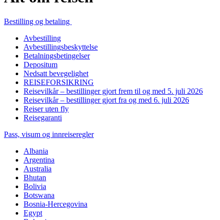
Bestilling og betaling
Avbestilling
Avbestillingsbeskyttelse
Betalningsbetingelser
Depositum
Nedsatt bevegelighet
REISEFORSIKRING
Reisevilkår – bestillinger gjort frem til og med 5. juli 2026
Reisevilkår – bestillinger gjort fra og med 6. juli 2026
Reiser uten fly
Reisegaranti
Pass, visum og innreiseregler
Albania
Argentina
Australia
Bhutan
Bolivia
Botswana
Bosnia-Hercegovina
Egypt