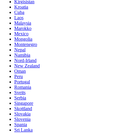
Kirgisistan
Kroatia
Cuba
Laos
Malaysia
Marokko
Mexico
Mongolia
Montenegro
Nepal
Namibia
Nord-Irland
New Zealand
Oman
Peru
Portugal
Romania
Sveits
Serbia
Singapore
Skottland
Slovakia
Slovenia
Spania
Sri Lanka