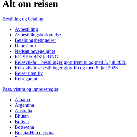
Alt om reisen
Bestilling og betaling
Avbestilling
Avbestillingsbeskyttelse
Betalningsbetingelser
Depositum
Nedsatt bevegelighet
REISEFORSIKRING
Reisevilkår – bestillinger gjort frem til og med 5. juli 2026
Reisevilkår – bestillinger gjort fra og med 6. juli 2026
Reiser uten fly
Reisegaranti
Pass, visum og innreiseregler
Albania
Argentina
Australia
Bhutan
Bolivia
Botswana
Bosnia-Hercegovina