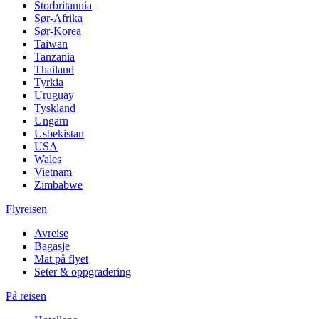
Storbritannia
Sør-Afrika
Sør-Korea
Taiwan
Tanzania
Thailand
Tyrkia
Uruguay
Tyskland
Ungarn
Usbekistan
USA
Wales
Vietnam
Zimbabwe
Flyreisen
Avreise
Bagasje
Mat på flyet
Seter & oppgradering
På reisen