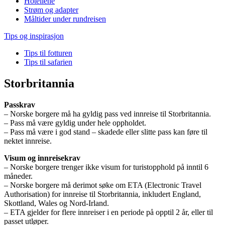
Hotellene
Strøm og adapter
Måltider under rundreisen
Tips og inspirasjon
Tips til fotturen
Tips til safarien
Storbritannia
Passkrav
– Norske borgere må ha gyldig pass ved innreise til Storbritannia.
– Pass må være gyldig under hele oppholdet.
– Pass må være i god stand – skadede eller slitte pass kan føre til
nektet innreise.
Visum og innreisekrav
– Norske borgere trenger ikke visum for turistopphold på inntil 6
måneder.
– Norske borgere må derimot søke om ETA (Electronic Travel
Authorisation) for innreise til Storbritannia, inkludert England,
Skottland, Wales og Nord-Irland.
– ETA gjelder for flere innreiser i en periode på opptil 2 år, eller til
passet utløper.