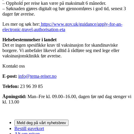
– Opphold per reise kan være på maksimalt 6 måneder.
– Søknaden gjøres digitalt og bør gjennomføres i god tid, senest 3
dager før avreise.
Les mer og søk her:
https://www.gov.uk/guidance/apply-for-an-
electronic-travel-authorisation-eta
Helsebestemmelser i landet
Det er ingen spesifikke krav til vaksinasjon for skandinaviske
borgere. Vi anbefaler likevel alltid å rådføre seg med lege eller
vaksinasjonsklinikk før avreise.
Kontakt oss
E-post:
info@tema-reiser.no
Telefon:
23 96 39 85
Åpningstid:
Man–Fre kl. 09.00–16.00, dagen før rød dag stenger vi
kl. 13.00
Meld deg på vårt nyhetsbrev
Bestill gavekort
Alt om reisen