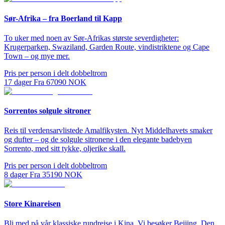
Sør-Afrika – fra Boerland til Kapp
To uker med noen av Sør-Afrikas største severdigheter:
Krugerparken, Swaziland, Garden Route, vindistriktene og Cape
Town – og mye mer.
Pris per person i delt dobbeltrom
17
dager
Fra
67090
NOK
Sorrentos solgule sitroner
Reis til verdensarvlistede Amalfikysten. Nyt Middelhavets smaker
og dufter – og de solgule sitronene i den elegante badebyen
Sorrento, med sitt tykke, oljerike skall.
Pris per person i delt dobbeltrom
8
dager
Fra
35190
NOK
Store Kinareisen
Bli med på vår klassiske rundreise i Kina. Vi besøker Beijing, Den