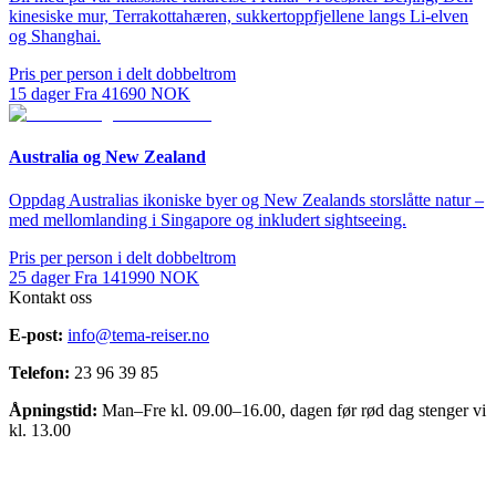
kinesiske mur, Terrakottahæren, sukkertoppfjellene langs Li-elven
og Shanghai.
Pris per person i delt dobbeltrom
15
dager
Fra
41690
NOK
Australia og New Zealand
Oppdag Australias ikoniske byer og New Zealands storslåtte natur –
med mellomlanding i Singapore og inkludert sightseeing.
Pris per person i delt dobbeltrom
25
dager
Fra
141990
NOK
Kontakt oss
E-post:
info@tema-reiser.no
Telefon:
23 96 39 85
Åpningstid:
Man–Fre kl. 09.00–16.00, dagen før rød dag stenger vi
kl. 13.00