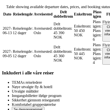
Table showing available departure dates, prices, and booking status f
Delt
Plass
Dato
Reiselengde
Avreisested
Enkeltrom
Fl
dobbeltrom
igjen
Plass
Flyi
Delt
Enkeltrom
:
igjen
:
Cl
2027-
Reiselengde
:
Avreisested
:
dobbeltrom
:
50 450
Plass
vie
06-13
12 dager
Oslo
45 390
inf
NOK
igjen
:
NOK
6
Plass
Flyi
Delt
Enkeltrom
:
igjen
:
Cl
2027-
Reiselengde
:
Avreisested
:
dobbeltrom
:
50 445
Plass
vie
09-05
12 dager
Oslo
45 360
inf
NOK
igjen
:
NOK
4
Inkludert i alle våre reiser
TEMAs reiseledere
Nøye utvalgte fly & hotell
Utvalgte måltider
Inngangsbilletter ifølge program
Sikkerhet gjennom reisegaranti
Komfortabel gruppestørrelse
Se dagsprogrammet