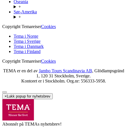
Oseania
+
Sør-Amerika
+
Copyright Temareiser
Cookies
Tema i Norge
Tema i Sverige
Tema i Danmark
Tema i Finland
Copyright Temareiser
Cookies
TEMA er en del av
Jambo Tours Scandinavia AB
, Glödlampsgränd
1, 120 31 Stockholm, Sverige.
Kontoret er i Stockholm. Org.nr: 556333-5958.
×
Lukk popup for nyhetsbrev
Abonnér på TEMAs nyhetsbrev!