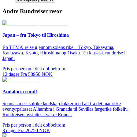
Andre Rundreiser resor
Japan – fra Tokyo til Hiroshima
En TEMA-reise gjennom solens rike – Tokyo, Takayama,
Kanazawa, Kyoto, Hiroshima og Osaka. En klassisk rundreise i
Japan.
Pris per person i delt dobbeltrom
12
dager
Fra
58950
NOK
Andalucía rundt
Spanias mest solrike landskap lokker med alt fra det mauriske
eventyrpalasset Alhambra i Granada til Sevillas fargerike folkeliv.
Rundreisen avsluttes i vakre Ronda.
Pris per person i delt dobbeltrom
8
dager
Fra
26750
NOK