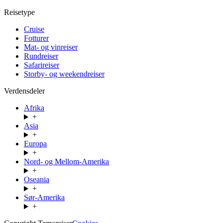
Reisetype
Cruise
Fotturer
Mat- og vinreiser
Rundreiser
Safarireiser
Storby- og weekendreiser
Verdensdeler
Afrika
+
Asia
+
Europa
+
Nord- og Mellom-Amerika
+
Oseania
+
Sør-Amerika
+