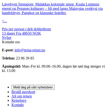
Løvebyen Singapore, Malakkas koloniale smug, Kuala Lumpurs
energi og Penangs kulturarv – bli med langs Malaysias vestkyst via
handelsbyer, Pangkor og klassiske hoteller.
<...
Pris per person i delt dobbeltrom
13
dager
Fra
48650
NOK
Nyhet
Kontakt oss
E-post:
info@tema-reiser.no
Telefon:
23 96 39 85
Åpningstid:
Man–Fre kl. 09.00–16.00, dagen før rød dag stenger vi
kl. 13.00
Meld deg på vårt nyhetsbrev
Bestill gavekort
Alt om reisen
Reisebrev
Kontakt