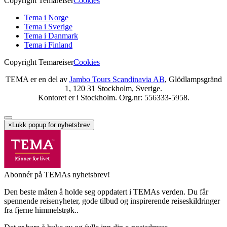
Copyright Temareiser
Cookies
Tema i Norge
Tema i Sverige
Tema i Danmark
Tema i Finland
Copyright Temareiser
Cookies
TEMA er en del av
Jambo Tours Scandinavia AB
, Glödlampsgränd
1, 120 31 Stockholm, Sverige.
Kontoret er i Stockholm. Org.nr: 556333-5958.
×
Lukk popup for nyhetsbrev
Abonnér på TEMAs nyhetsbrev!
Den beste måten å holde seg oppdatert i TEMAs verden. Du får
spennende reisenyheter, gode tilbud og inspirerende reiseskildringer
fra fjerne himmelstrøk..