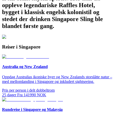
oppleve legendariske Raffles Hotel,
bygget i klassisk engelsk kolonistil og
stedet der drinken Singapore Sling ble
blandet første gang.
Reiser i Singapore
Australia og New Zealand
Oppdag Australias ikoniske byer og New Zealands storslåtte natur –
med mellomlanding i Singapore og inkludert sightseeing.
Pris per person i delt dobbeltrom
25
dager
Fra
141990
NOK
Rundreise i Singapore og Malaysia