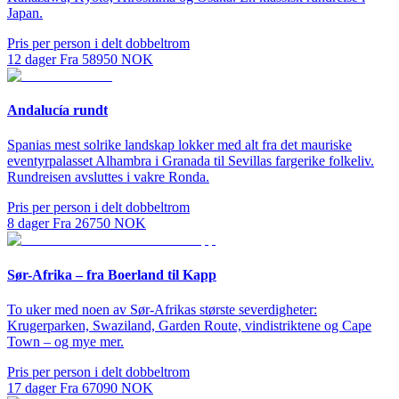
Japan.
Pris per person i delt dobbeltrom
12
dager
Fra
58950
NOK
Andalucía rundt
Spanias mest solrike landskap lokker med alt fra det mauriske
eventyrpalasset Alhambra i Granada til Sevillas fargerike folkeliv.
Rundreisen avsluttes i vakre Ronda.
Pris per person i delt dobbeltrom
8
dager
Fra
26750
NOK
Sør-Afrika – fra Boerland til Kapp
To uker med noen av Sør-Afrikas største severdigheter:
Krugerparken, Swaziland, Garden Route, vindistriktene og Cape
Town – og mye mer.
Pris per person i delt dobbeltrom
17
dager
Fra
67090
NOK