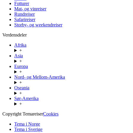
Fotturer
Mat- og vinreiser
Rundreiser
Safarireiser
Storby- og weekendreiser
Verdensdeler
Afrika
+
Asia
+
Europa
+
Nord- og Mellom-Amerika
+
Oseania
+
Sør-Amerika
+
Copyright Temareiser
Cookies
Tema i Norge
Tema i Sverige