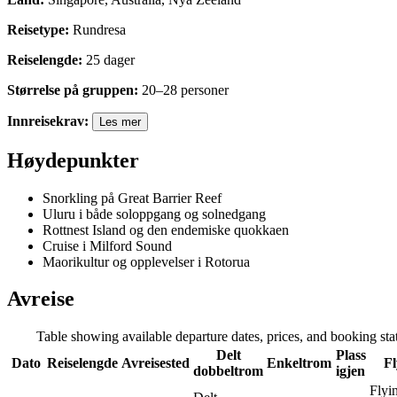
Reisetype
:
Rundresa
Reiselengde
:
25
dager
Størrelse på gruppen
:
20
–
28
personer
Innreisekrav
:
Les mer
Høydepunkter
Snorkling på Great Barrier Reef
Uluru i både soloppgang og solnedgang
Rottnest Island og den endemiske quokkaen
Cruise i Milford Sound
Maorikultur og opplevelser i Rotorua
Avreise
Table showing available departure dates, prices, and booking statu
Delt
Plass
Dato
Reiselengde
Avreisested
Enkeltrom
Fl
dobbeltrom
igjen
Flyi