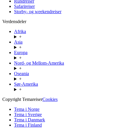
Rundreiser
Safarireiser
Storby- og weekendreiser
Verdensdeler
Afrika
+
Asia
+
Europa
+
Nord- og Mellom-Amerika
+
Oseania
+
Sør-Amerika
+
Copyright Temareiser
Cookies
Tema i Norge
Tema i Sverige
Tema i Danmark
Tema i Finland