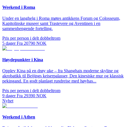
Weekend i Roma
Under en langhelg i Roma møtes antikkens Forum og Colosseum,
Kapitolinske museer samt Trastevere og Aventinen i en
sammenhengende fortelling.
Pris per person i delt dobbeltrom
5
dager
Fra
20790
NOK
Høydepunkter i Kina
Opplev Kina på en drøy uke – fra Shanghais moderne skyline og
akrobatikk til Beijings keiserpalasser, Den kinesiske mur og klassisk
pekingand. En godt planlagt rundreise med høyhas...
Pris per person i delt dobbeltrom
9
dager
Fra
29390
NOK
Nyhet
Weekend i Athen