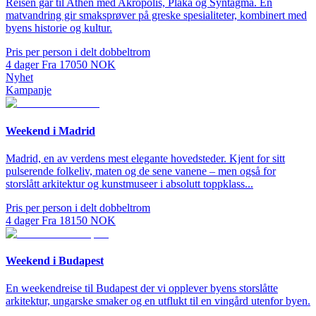
Reisen går til Athen med Akropolis, Plaka og Syntagma. En
matvandring gir smaksprøver på greske spesialiteter, kombinert med
byens historie og kultur.
Pris per person i delt dobbeltrom
4
dager
Fra
17050
NOK
Nyhet
Kampanje
Weekend i Madrid
Madrid, en av verdens mest elegante hovedsteder. Kjent for sitt
pulserende folkeliv, maten og de sene vanene – men også for
storslått arkitektur og kunstmuseer i absolutt toppklass...
Pris per person i delt dobbeltrom
4
dager
Fra
18150
NOK
Weekend i Budapest
En weekendreise til Budapest der vi opplever byens storslåtte
arkitektur, ungarske smaker og en utflukt til en vingård utenfor byen.