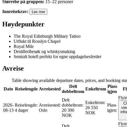
Størrelse på gruppen
:
15
–
22
personer
Innreisekrav
:
Les mer
Høydepunkter
The Royal Edinburgh Military Tattoo
Utflukt til Rosslyn Chapel
Royal Mile
Destilleribesøk og whiskysmaking
Sentralt hotell perfekt for egne oppdagelsesferder
Avreise
Table showing available departure dates, prices, and booking statu
Delt
Plass
Dato
Reiselengde
Avreisested
Enkeltrom
Fl
dobbeltrom
igjen
Flyi
Delt
Enkeltrom
:
Cl
2026-
Reiselengde
:
Avreisested
:
dobbeltrom
:
Plass
26 550
vie
08-13
4 dager
Oslo
20 390
igjen
:
inf
NOK
NOK
Flyi
Delt