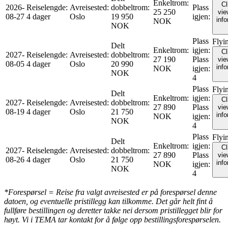
Enkeltrom
:
Cl
2026-
Reiselengde
:
Avreisested
:
dobbeltrom
:
Plass
25 250
vie
08-27
4 dager
Oslo
19 950
igjen
:
inf
NOK
NOK
Plass
Flyi
Delt
Enkeltrom
:
igjen
:
Cl
2027-
Reiselengde
:
Avreisested
:
dobbeltrom
:
27 190
Plass
vie
08-05
4 dager
Oslo
20 990
inf
NOK
igjen
:
NOK
4
Plass
Flyi
Delt
Enkeltrom
:
igjen
:
Cl
2027-
Reiselengde
:
Avreisested
:
dobbeltrom
:
27 890
Plass
vie
08-19
4 dager
Oslo
21 750
inf
NOK
igjen
:
NOK
4
Plass
Flyi
Delt
Enkeltrom
:
igjen
:
Cl
2027-
Reiselengde
:
Avreisested
:
dobbeltrom
:
27 890
Plass
vie
08-26
4 dager
Oslo
21 750
inf
NOK
igjen
:
NOK
4
*Forespørsel = Reise fra valgt avreisested er på forespørsel denne
datoen, og eventuelle pristillegg kan tilkomme. Det går helt fint å
fullføre bestillingen og deretter takke nei dersom pristillegget blir for
høyt. Vi i TEMA tar kontakt for å følge opp bestillingsforespørselen.