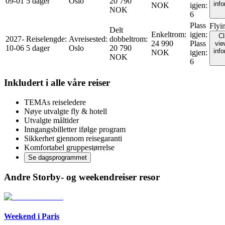
09-01
5 dager
Oslo
20 790
inf
NOK
igjen
:
NOK
6
Plass
Flyi
Delt
Enkeltrom
:
igjen
:
Cl
2027-
Reiselengde
:
Avreisested
:
dobbeltrom
:
24 990
Plass
vie
10-06
5 dager
Oslo
20 790
inf
NOK
igjen
:
NOK
6
Inkludert i alle våre reiser
TEMAs reiseledere
Nøye utvalgte fly & hotell
Utvalgte måltider
Inngangsbilletter ifølge program
Sikkerhet gjennom reisegaranti
Komfortabel gruppestørrelse
Se dagsprogrammet
Andre Storby- og weekendreiser resor
Weekend i Paris