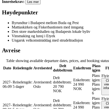
Innreisekrav
:
Les mer
Høydepunkter
Byrundtur i Budapest mellom Buda og Pest
Mattiaskirken og Fiskerbastionen med inngang
Den store markedshallen og Budapests lokale byliv
Vinsmaking og lunsj i Etyek
Ungarsk velkomstmiddag med strudeltradisjon
Avreise
Table showing available departure dates, prices, and booking status f
Delt
Plass
Dato
Reiselengde
Avreisested
Enkeltrom
Fl
dobbeltrom
igjen
Plass
Flyi
Delt
Enkeltrom
:
igjen
:
Cl
2027-
Reiselengde
:
Avreisested
:
dobbeltrom
:
24 990
Plass
vie
06-09
5 dager
Oslo
20 790
inf
NOK
igjen
:
NOK
6
Plass
Flyi
Delt
Enkeltrom
:
igjen
:
Cl
2027-
Reiselengde
:
Avreisested
:
dobbeltrom
:
24 990
Plass
vie