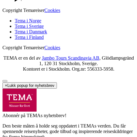
Copyright Temareiser
Cookies
Tema i Norge
Tema i Sverige
Tema i Danmark
Tema i Finland
Copyright Temareiser
Cookies
TEMA er en del av
Jambo Tours Scandinavia AB
, Glödlampsgränd
1, 120 31 Stockholm, Sverige.
Kontoret er i Stockholm. Org.nr: 556333-5958.
×
Lukk popup for nyhetsbrev
Abonnér på TEMAs nyhetsbrev!
Den beste måten å holde seg oppdatert i TEMAs verden. Du får
spennende reisenyheter, gode tilbud og inspirerende reiseskildringer
fra fjerne himmelstrøk..