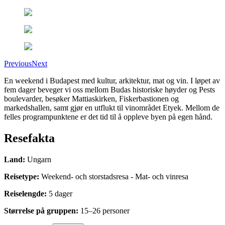
Previous
Next
En weekend i Budapest med kultur, arkitektur, mat og vin. I løpet av
fem dager beveger vi oss mellom Budas historiske høyder og Pests
boulevarder, besøker Mattiaskirken, Fiskerbastionen og
markedshallen, samt gjør en utflukt til vinområdet Etyek. Mellom de
felles programpunktene er det tid til å oppleve byen på egen hånd.
Resefakta
Land
:
Ungarn
Reisetype
:
Weekend- och storstadsresa - Mat- och vinresa
Reiselengde
:
5
dager
Størrelse på gruppen
:
15
–
26
personer