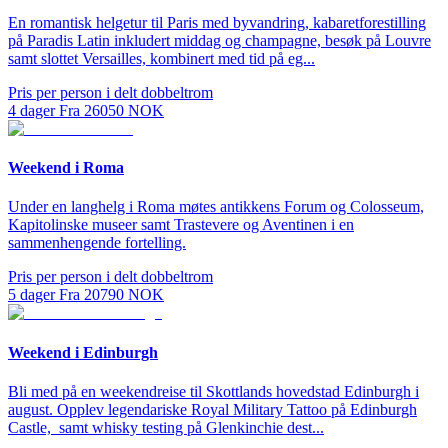
En romantisk helgetur til Paris med byvandring, kabaretforestilling
på Paradis Latin inkludert middag og champagne, besøk på Louvre
samt slottet Versailles, kombinert med tid på eg...
Pris per person i delt dobbeltrom
4
dager
Fra
26050
NOK
Weekend i Roma
Under en langhelg i Roma møtes antikkens Forum og Colosseum,
Kapitolinske museer samt Trastevere og Aventinen i en
sammenhengende fortelling.
Pris per person i delt dobbeltrom
5
dager
Fra
20790
NOK
Weekend i Edinburgh
Bli med på en weekendreise til Skottlands hovedstad Edinburgh i
august. Opplev legendariske Royal Military Tattoo på Edinburgh
Castle, samt whisky testing på Glenkinchie dest...