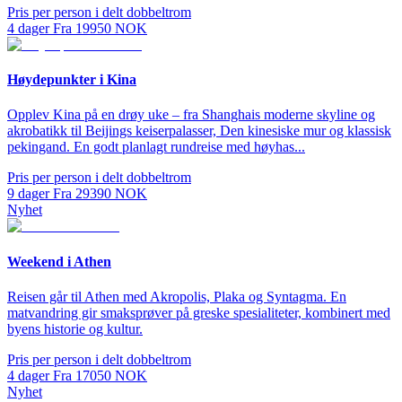
Pris per person i delt dobbeltrom
4
dager
Fra
19950
NOK
Høydepunkter i Kina
Opplev Kina på en drøy uke – fra Shanghais moderne skyline og
akrobatikk til Beijings keiserpalasser, Den kinesiske mur og klassisk
pekingand. En godt planlagt rundreise med høyhas...
Pris per person i delt dobbeltrom
9
dager
Fra
29390
NOK
Nyhet
Weekend i Athen
Reisen går til Athen med Akropolis, Plaka og Syntagma. En
matvandring gir smaksprøver på greske spesialiteter, kombinert med
byens historie og kultur.
Pris per person i delt dobbeltrom
4
dager
Fra
17050
NOK
Nyhet