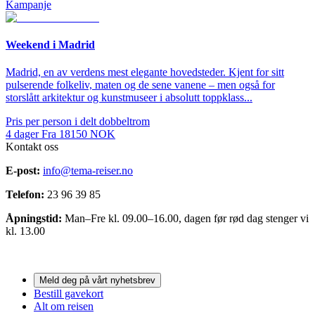
Kampanje
Weekend i Madrid
Madrid, en av verdens mest elegante hovedsteder. Kjent for sitt
pulserende folkeliv, maten og de sene vanene – men også for
storslått arkitektur og kunstmuseer i absolutt toppklass...
Pris per person i delt dobbeltrom
4
dager
Fra
18150
NOK
Kontakt oss
E-post:
info@tema-reiser.no
Telefon:
23 96 39 85
Åpningstid:
Man–Fre kl. 09.00–16.00, dagen før rød dag stenger vi
kl. 13.00
Meld deg på vårt nyhetsbrev
Bestill gavekort
Alt om reisen