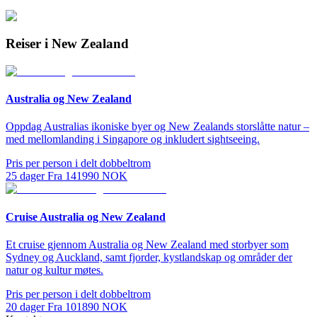
Reiser i New Zealand
Australia og New Zealand
Oppdag Australias ikoniske byer og New Zealands storslåtte natur –
med mellomlanding i Singapore og inkludert sightseeing.
Pris per person i delt dobbeltrom
25
dager
Fra
141990
NOK
Cruise Australia og New Zealand
Et cruise gjennom Australia og New Zealand med storbyer som
Sydney og Auckland, samt fjorder, kystlandskap og områder der
natur og kultur møtes.
Pris per person i delt dobbeltrom
20
dager
Fra
101890
NOK