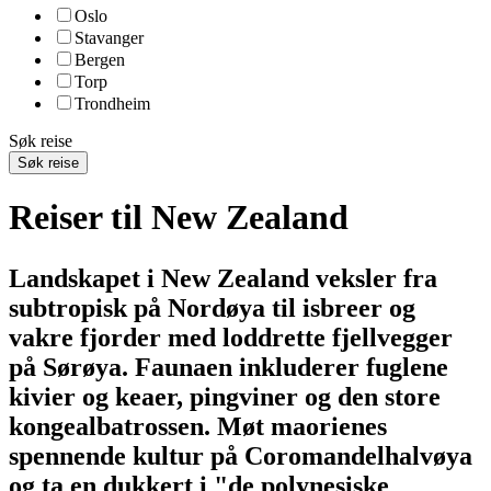
Oslo
Stavanger
Bergen
Torp
Trondheim
Søk reise
Søk reise
Reiser til New Zealand
Landskapet i New Zealand veksler fra
subtropisk på Nordøya til isbreer og
vakre fjorder med loddrette fjellvegger
på Sørøya. Faunaen inkluderer fuglene
kivier og keaer, pingviner og den store
kongealbatrossen. Møt maorienes
spennende kultur på Coromandelhalvøya
og ta en dukkert i "de polynesiske