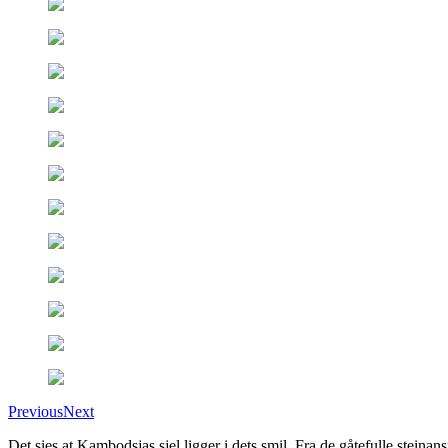
Previous
Next
Det sies at Kambodsjas sjel ligger i dets smil. Fra de gåtefulle stein