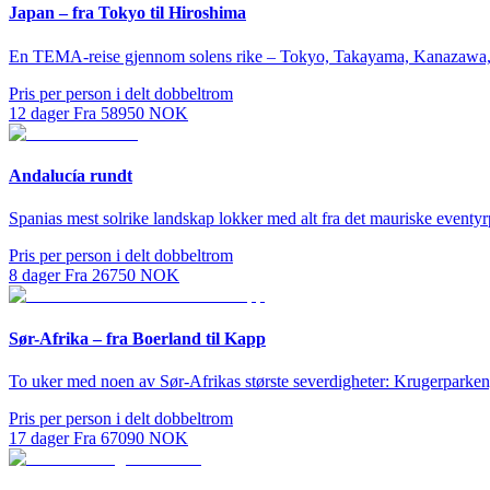
Japan – fra Tokyo til Hiroshima
En TEMA-reise gjennom solens rike – Tokyo, Takayama, Kanazawa, K
Pris per person i delt dobbeltrom
12
dager
Fra
58950
NOK
Andalucía rundt
Spanias mest solrike landskap lokker med alt fra det mauriske eventyrp
Pris per person i delt dobbeltrom
8
dager
Fra
26750
NOK
Sør-Afrika – fra Boerland til Kapp
To uker med noen av Sør-Afrikas største severdigheter: Krugerparke
Pris per person i delt dobbeltrom
17
dager
Fra
67090
NOK