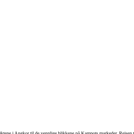
ansiktene i Angkor til de vennlige blikkene på Kampots markeder. Reisen 