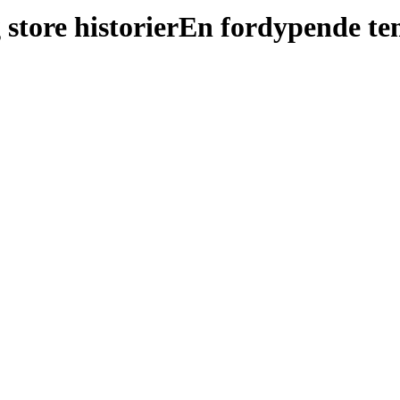
store historier
En fordypende te