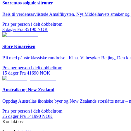
Sorrentos solgule sitroner
Reis til verdensarvlistede Amalfikysten. Nyt Middelhavets smaker og du
Pris per person i delt dobbeltrom
8
dager
Fra
35190
NOK
Store Kinareisen
Bli med på vår klassiske rundreise i Kina. Vi besøker Beijing, Den k
Pris per person i delt dobbeltrom
15
dager
Fra
41690
NOK
Australia og New Zealand
Oppdag Australias ikoniske byer og New Zealands storslåtte natur – 
Pris per person i delt dobbeltrom
25
dager
Fra
141990
NOK
Kontakt oss