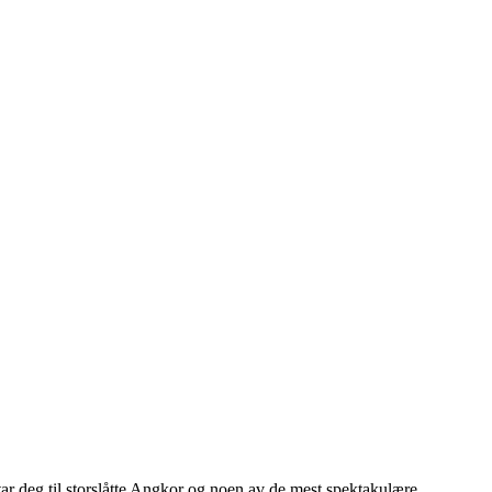
tar deg til storslåtte Angkor og noen av de mest spektakulære