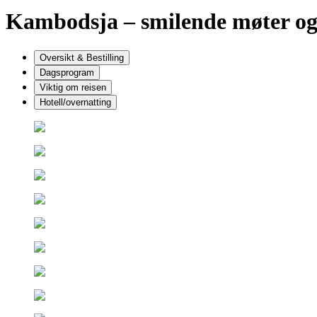
Kambodsja – smilende møter og 
Oversikt & Bestilling
Dagsprogram
Viktig om reisen
Hotell/overnatting