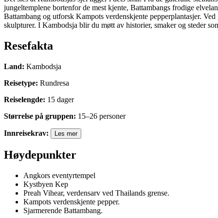
jungeltemplene bortenfor de mest kjente, Battambangs frodige elvel
Battambang og utforsk Kampots verdenskjente pepperplantasjer. Ved gr
skulpturer. I Kambodsja blir du møtt av historier, smaker og steder som
Resefakta
Land
:
Kambodsja
Reisetype
:
Rundresa
Reiselengde
:
15
dager
Størrelse på gruppen
:
15
–
26
personer
Innreisekrav
:
Les mer
Høydepunkter
Angkors eventyrtempel
Kystbyen Kep
Preah Vihear, verdensarv ved Thailands grense.
Kampots verdenskjente pepper.
Sjarmerende Battambang.