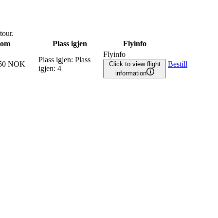
tour.
rom
Plass igjen
Flyinfo
Flyinfo
Plass igjen
:
Plass
650 NOK
Bestill
Click to view flight
igjen
:
4
information