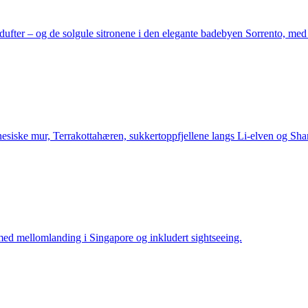
fter – og de solgule sitronene i den elegante badebyen Sorrento, med si
inesiske mur, Terrakottahæren, sukkertoppfjellene langs Li-elven og Sha
med mellomlanding i Singapore og inkludert sightseeing.