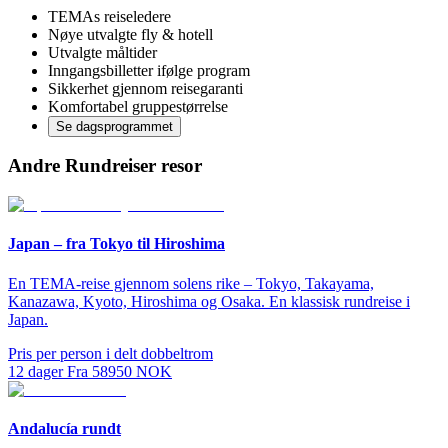
TEMAs reiseledere
Nøye utvalgte fly & hotell
Utvalgte måltider
Inngangsbilletter ifølge program
Sikkerhet gjennom reisegaranti
Komfortabel gruppestørrelse
Se dagsprogrammet
Andre Rundreiser resor
Japan – fra Tokyo til Hiroshima
En TEMA-reise gjennom solens rike – Tokyo, Takayama,
Kanazawa, Kyoto, Hiroshima og Osaka. En klassisk rundreise i
Japan.
Pris per person i delt dobbeltrom
12
dager
Fra
58950
NOK
Andalucía rundt