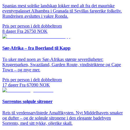
Spanias mest solrike landskap lokker med alt fra det mauriske
eventyrpalasset Alhambra i Granada til Sevillas fargerike folkeliv.
Rundreisen avsluttes i vakre Ronda.
Pris per person i delt dobbeltrom
8
dager
Fra
26750
NOK
Sør-Afrika – fra Boerland til Kapp
To uker med noen av Sør-Afrikas største severdigheter:
Krugerparken, Swaziland, Garden Route, vindistriktene og Cape
Town – og mye mer.
Pris per person i delt dobbeltrom
17
dager
Fra
67090
NOK
Sorrentos solgule sitroner
Reis til verdensarvlistede Amalfikysten. Nyt Middelhavets smaker
og dufter – og de solgule sitronene i den elegante badebyen
Sorrento, med sitt tykke, oljerike skall.