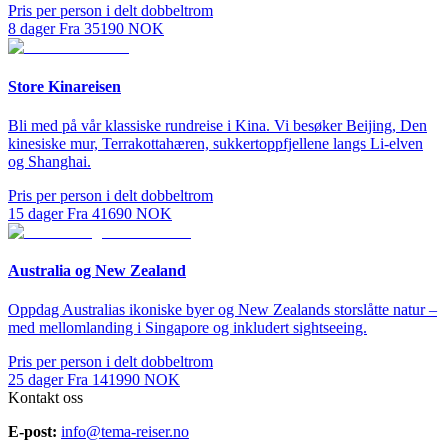
Pris per person i delt dobbeltrom
8
dager
Fra
35190
NOK
Store Kinareisen
Bli med på vår klassiske rundreise i Kina. Vi besøker Beijing, Den
kinesiske mur, Terrakottahæren, sukkertoppfjellene langs Li-elven
og Shanghai.
Pris per person i delt dobbeltrom
15
dager
Fra
41690
NOK
Australia og New Zealand
Oppdag Australias ikoniske byer og New Zealands storslåtte natur –
med mellomlanding i Singapore og inkludert sightseeing.
Pris per person i delt dobbeltrom
25
dager
Fra
141990
NOK
Kontakt oss
E-post:
info@tema-reiser.no