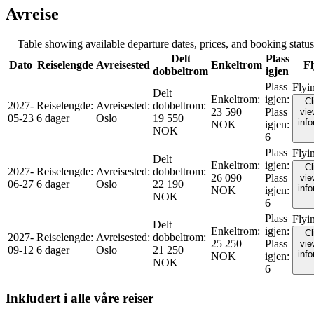
Avreise
Table showing available departure dates, prices, and booking status f
Delt
Plass
Dato
Reiselengde
Avreisested
Enkeltrom
Fl
dobbeltrom
igjen
Plass
Flyi
Delt
Enkeltrom
:
igjen
:
Cl
2027-
Reiselengde
:
Avreisested
:
dobbeltrom
:
23 590
Plass
vie
05-23
6 dager
Oslo
19 550
inf
NOK
igjen
:
NOK
6
Plass
Flyi
Delt
Enkeltrom
:
igjen
:
Cl
2027-
Reiselengde
:
Avreisested
:
dobbeltrom
:
26 090
Plass
vie
06-27
6 dager
Oslo
22 190
inf
NOK
igjen
:
NOK
6
Plass
Flyi
Delt
Enkeltrom
:
igjen
:
Cl
2027-
Reiselengde
:
Avreisested
:
dobbeltrom
:
25 250
Plass
vie
09-12
6 dager
Oslo
21 250
inf
NOK
igjen
:
NOK
6
Inkludert i alle våre reiser