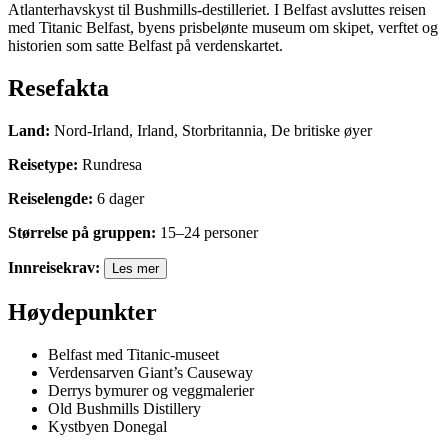
Atlanterhavskyst til Bushmills-destilleriet. I Belfast avsluttes reisen
med Titanic Belfast, byens prisbelønte museum om skipet, verftet og
historien som satte Belfast på verdenskartet.
Resefakta
Land
:
Nord-Irland, Irland, Storbritannia, De britiske øyer
Reisetype
:
Rundresa
Reiselengde
:
6
dager
Størrelse på gruppen
:
15
–
24
personer
Innreisekrav
:
Les mer
Høydepunkter
Belfast med Titanic-museet
Verdensarven Giant’s Causeway
Derrys bymurer og veggmalerier
Old Bushmills Distillery
Kystbyen Donegal