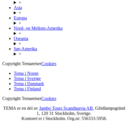
+
Asia
+
Europa
+
Nord- og Mellom-Amerika
+
Oseania
+
Sør-Amerika
+
Copyright Temareiser
Cookies
Tema i Norge
Tema i Sverige
Tema i Danmark
Tema i Finland
Copyright Temareiser
Cookies
TEMA er en del av
Jambo Tours Scandinavia AB
, Glödlampsgränd
1, 120 31 Stockholm, Sverige.
Kontoret er i Stockholm. Org.nr: 556333-5958.