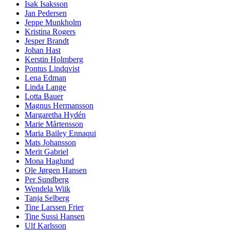
Isak Isaksson
Jan Pedersen
Jeppe Munkholm
Kristina Rogers
Jesper Brandt
Johan Hast
Kerstin Holmberg
Pontus Lindqvist
Lena Edman
Linda Lange
Lotta Bauer
Magnus Hermansson
Margaretha Hydén
Marie Mårtensson
Maria Bailey Ennaqui
Mats Johansson
Merit Gabriel
Mona Haglund
Ole Jørgen Hansen
Per Sundberg
Wendela Wiik
Tanja Selberg
Tine Larssen Frier
Tine Sussi Hansen
Ulf Karlsson