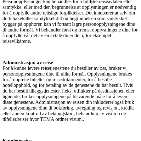
Personopplysninger kan behandles for å fullføre reiseavtalen etter
samtykke, eller med den begrunnelse at opplysningen er nødvendig
for å oppfylle andre rettslige forpliktelser. Det innebærer at selv om
du tilbakekaller samtykket ditt og begrunnelsen som samtykket
bygger på opphører, kan vi fortsatt lagre personopplysningene dine
til andre formål. Vi behandler først og fremst opplysningene dine for
å oppfylle vår del av en avtale du er del i, for eksempel
reisevilkårene.
Administrasjon av reise
For å kunne levere reisetjenestene du bestiller av oss, bruker vi
personopplysningene dine til ulike formål. Opplysningene brukes
for å opprette billetter og reisedokumenter, for å bestille
hotellopphold, og for betaling av de tjenestene du har bestilt. Hvis
du har bestilt tilleggstjenester, f.eks. utflukter på destinasjonen eller
lignende, brukes opplysningene på tilsvarende måte for å levere
disse tjenestene. Administrasjon av reisen din inkluderer også bruk
av opplysningene dine til bokføring, avregning og revisjon, kreditt
eller annen kontroll av betalingskort, behandling av visum i de
tilfeller/reiser hvor TEMA ordner visum..
Kundeservice