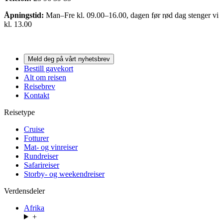
Åpningstid:
Man–Fre kl. 09.00–16.00, dagen før rød dag stenger vi
kl. 13.00
Meld deg på vårt nyhetsbrev
Bestill gavekort
Alt om reisen
Reisebrev
Kontakt
Reisetype
Cruise
Fotturer
Mat- og vinreiser
Rundreiser
Safarireiser
Storby- og weekendreiser
Verdensdeler
Afrika
+