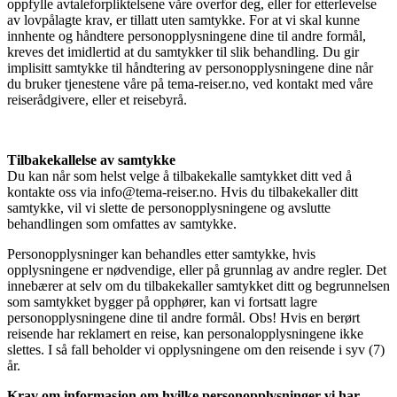
oppfylle avtaleforpliktelsene våre overfor deg, eller for etterlevelse
av lovpålagte krav, er tillatt uten samtykke. For at vi skal kunne
innhente og håndtere personopplysningene dine til andre formål,
kreves det imidlertid at du samtykker til slik behandling. Du gir
implisitt samtykke til håndtering av personopplysningene dine når
du bruker tjenestene våre på tema-reiser.no, ved kontakt med våre
reiserådgivere, eller et reisebyrå.
Tilbakekallelse av samtykke
Du kan når som helst velge å tilbakekalle samtykket ditt ved å
kontakte oss via info@tema-reiser.no. Hvis du tilbakekaller ditt
samtykke, vil vi slette de personopplysningene og avslutte
behandlingen som omfattes av samtykke.
Personopplysninger kan behandles etter samtykke, hvis
opplysningene er nødvendige, eller på grunnlag av andre regler. Det
innebærer at selv om du tilbakekaller samtykket ditt og begrunnelsen
som samtykket bygger på opphører, kan vi fortsatt lagre
personopplysningene dine til andre formål. Obs! Hvis en berørt
reisende har reklamert en reise, kan personalopplysningene ikke
slettes. I så fall beholder vi opplysningene om den reisende i syv (7)
år.
Krav om informasjon om hvilke personopplysninger vi har