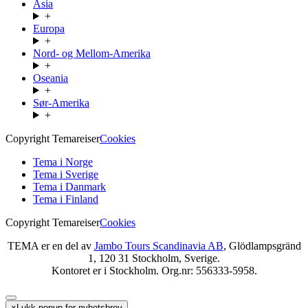
Asia
+
Europa
+
Nord- og Mellom-Amerika
+
Oseania
+
Sør-Amerika
+
Copyright Temareiser
Cookies
Tema i Norge
Tema i Sverige
Tema i Danmark
Tema i Finland
Copyright Temareiser
Cookies
TEMA er en del av
Jambo Tours Scandinavia AB
, Glödlampsgränd
1, 120 31 Stockholm, Sverige.
Kontoret er i Stockholm. Org.nr: 556333-5958.
×
Lukk popup for nyhetsbrev