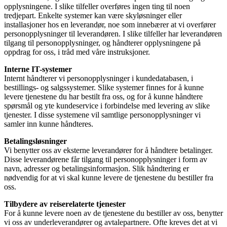
opplysningene. I slike tilfeller overføres ingen ting til noen
tredjepart. Enkelte systemer kan være skyløsninger eller
installasjoner hos en leverandør, noe som innebærer at vi overfører
personopplysninger til leverandøren. I slike tilfeller har leverandøren
tilgang til personopplysninger, og håndterer opplysningene på
oppdrag for oss, i tråd med våre instruksjoner.
Interne IT-systemer
Internt håndterer vi personopplysninger i kundedatabasen, i
bestillings- og salgssystemer. Slike systemer finnes for å kunne
levere tjenestene du har bestilt fra oss, og for å kunne håndtere
spørsmål og yte kundeservice i forbindelse med levering av slike
tjenester. I disse systemene vil samtlige personopplysninger vi
samler inn kunne håndteres.
Betalingsløsninger
Vi benytter oss av eksterne leverandører for å håndtere betalinger.
Disse leverandørene får tilgang til personopplysninger i form av
navn, adresser og betalingsinformasjon. Slik håndtering er
nødvendig for at vi skal kunne levere de tjenestene du bestiller fra
oss.
Tilbydere av reiserelaterte tjenester
For å kunne levere noen av de tjenestene du bestiller av oss, benytter
vi oss av underleverandører og avtalepartnere. Ofte kreves det at vi