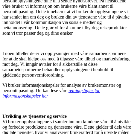
personopplysningene dine til å sende nyhetsbrevet. På nettstedene
våre bruker vi informasjon om brukerne våre blant annet til
persontilpasning. Dette innebærer at vi bruker de opplysningene vi
har samlet inn om deg og bruken din av tjenestene våre til å påvirke
innholdet i vår kommunikasjon via sosiale medier og
nettannonsering. Dette gjør vi for å kunne tilby deg reiseprodukter
som vi tror passer deg og dine ønsker.
I noen tilfeller deler vi opplysninger med våre samarbeidspartnere
for at de skal hjelpe oss med å tilpasse våre tilbud og markedsføring
mot deg. Vi inngår avtaler for å sikkerstille at disse
samarbeidspartnerne behandler opplysningene i henhold til
gjeldende personvernforordning.
Vi bruker informasjonskapsler for analyse av brukermønster og
persontilpasning. Du kan lese våre
retningslinjer for
informasjonskapsler her
Utvikling av tjenester og service
Vi bruker opplysningene vi samler inn om kundene våre til å utvikle
og forbedre produktene og tjenestene våre. Dette gjelder til dels våre
digitale tjenester, hvor vi analyserer brukeratferd for å utvikle måten