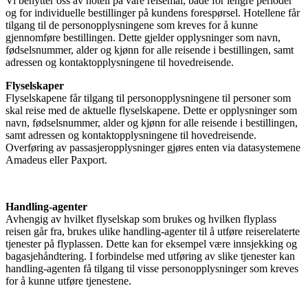
Vi benytter oss av hotell på våre reisemål, både for lengre perioder
og for individuelle bestillinger på kundens forespørsel. Hotellene får
tilgang til de personopplysningene som kreves for å kunne
gjennomføre bestillingen. Dette gjelder opplysninger som navn,
fødselsnummer, alder og kjønn for alle reisende i bestillingen, samt
adressen og kontaktopplysningene til hovedreisende.
Flyselskaper
Flyselskapene får tilgang til personopplysningene til personer som
skal reise med de aktuelle flyselskapene. Dette er opplysninger som
navn, fødselsnummer, alder og kjønn for alle reisende i bestillingen,
samt adressen og kontaktopplysningene til hovedreisende.
Overføring av passasjeropplysninger gjøres enten via datasystemene
Amadeus eller Paxport.
Handling-agenter
Avhengig av hvilket flyselskap som brukes og hvilken flyplass
reisen går fra, brukes ulike handling-agenter til å utføre reiserelaterte
tjenester på flyplassen. Dette kan for eksempel være innsjekking og
bagasjehåndtering. I forbindelse med utføring av slike tjenester kan
handling-agenten få tilgang til visse personopplysninger som kreves
for å kunne utføre tjenestene.