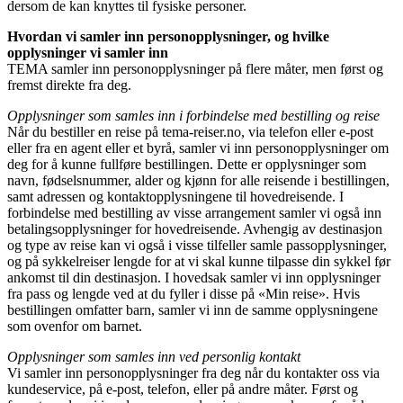
dersom de kan knyttes til fysiske personer.
Hvordan vi samler inn personopplysninger, og hvilke
opplysninger vi samler inn
TEMA samler inn personopplysninger på flere måter, men først og
fremst direkte fra deg.
Opplysninger som samles inn i forbindelse med bestilling og reise
Når du bestiller en reise på tema-reiser.no, via telefon eller e-post
eller fra en agent eller et byrå, samler vi inn personopplysninger om
deg for å kunne fullføre bestillingen. Dette er opplysninger som
navn, fødselsnummer, alder og kjønn for alle reisende i bestillingen,
samt adressen og kontaktopplysningene til hovedreisende. I
forbindelse med bestilling av visse arrangement samler vi også inn
betalingsopplysninger for hovedreisende. Avhengig av destinasjon
og type av reise kan vi også i visse tilfeller samle passopplysninger,
og på sykkelreiser lengde for at vi skal kunne tilpasse din sykkel før
ankomst til din destinasjon. I hovedsak samler vi inn opplysninger
fra pass og lengde ved at du fyller i disse på «Min reise». Hvis
bestillingen omfatter barn, samler vi inn de samme opplysningene
som ovenfor om barnet.
Opplysninger som samles inn ved personlig kontakt
Vi samler inn personopplysninger fra deg når du kontakter oss via
kundeservice, på e-post, telefon, eller på andre måter. Først og