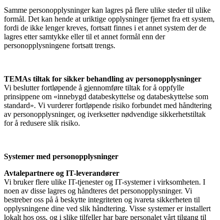
Samme personopplysninger kan lagres på flere ulike steder til ulike
formål. Det kan hende at uriktige opplysninger fjernet fra ett system,
fordi de ikke lenger kreves, fortsatt finnes i et annet system der de
lagres etter samtykke eller til et annet formål enn der
personopplysningene fortsatt trengs.
TEMAs
tiltak for sikker behandling av personopplysninger
Vi beslutter fortløpende å gjennomføre tiltak for å oppfylle
prinsippene om «innebygd databeskyttelse og databeskyttelse som
standard». Vi vurderer fortløpende risiko forbundet med håndtering
av personopplysninger, og iverksetter nødvendige sikkerhetstiltak
for å redusere slik risiko.
Systemer med personopplysninger
Avtalepartnere og IT-leverandører
Vi bruker flere ulike IT-tjenester og IT-systemer i virksomheten. I
noen av disse lagres og håndteres det personopplysninger. Vi
bestreber oss på å beskytte integriteten og ivareta sikkerheten til
opplysningene dine ved slik håndtering. Visse systemer er installert
lokalt hos oss, og i slike tilfeller har bare personalet vårt tilgang til