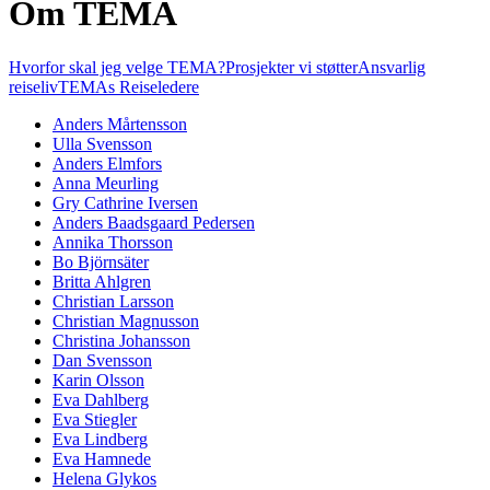
Om TEMA
Hvorfor skal jeg velge TEMA?
Prosjekter vi støtter
Ansvarlig
reiseliv
TEMAs Reiseledere
Anders Mårtensson
Ulla Svensson
Anders Elmfors
Anna Meurling
Gry Cathrine Iversen
Anders Baadsgaard Pedersen
Annika Thorsson
Bo Björnsäter
Britta Ahlgren
Christian Larsson
Christian Magnusson
Christina Johansson
Dan Svensson
Karin Olsson
Eva Dahlberg
Eva Stiegler
Eva Lindberg
Eva Hamnede
Helena Glykos