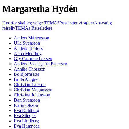
Margaretha Hydén
Hvorfor skal jeg velge TEMA?
Prosjekter vi støtter
Ansvarlig
reiseliv
TEMAs Reiseledere
Anders Mårtensson
Ulla Svensson
Anders Elmfors
Anna Meurling
Gry Cathrine Iversen
Anders Baadsgaard Pedersen
Annika Thorsson
Bo Björnsäter
Britta Ahlgren
Christian Larsson
Christian Magnusson
Christina Johansson
Dan Svensson
Karin Olsson
Eva Dahlberg
Eva Stiegler
Eva Lindberg
Eva Hamnede