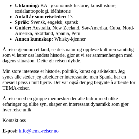
Utdanning:
BA i økonomisk historie, kunsthistorie,
sosialantropologi, idèhistorie
Antall år som reiseleder:
13
Språk:
Svensk, engelsk, spansk
Guider:
Australia, New Zeeland, Sør-Amerika, Cuba, Nord-
Amerika, Skottland, Spania, Peru
Annen kunnskap:
Whisky-kjenner
Å reise gjennom et land, se dets natur og oppleve kulturen samtidig
som vi lærer oss landets historie, gjør at vi ser sammenhengen med
dagens situasjon. Dette gir reisen dybde.
Min store interesse er historie, politikk, kunst og arkitektur. Jeg
synes alle steder jeg arbeider er interessante, men Spania har en
spesiell plass i mitt hjerte. Det var også der jeg begynte å arbeide for
TEMA-reiser.
Å reise med en gruppe mennesker der alle bidrar med ulike
erfaringer og ulike syn, skaper en interessant dynamikk som gjør
hver reise unik.
Kontakt oss
E-post:
info@tema-reiser.no