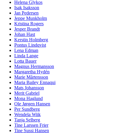
Helena Glykos
Isak Isaksson
Jan Pedersen
Jeppe Munkholm
Kristina Rogers
Jesper Brandt
Johan Hast
Kerstin Holmberg
Pontus Lindqvist
Lena Edman
Linda Lange
Lotta Bauer
Magnus Hermansson
Margaretha Hydén
Marie Mårtensson
Maria Bailey Ennaqui
Mats Johansson
Merit Gabriel
Mona Haglund
Ole Jørgen Hansen
Per Sundberg
Wendela Wiik
Tanja Selberg
Tine Larssen Frier
Tine Sussi Hansen