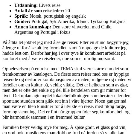
Utdanning:
Livets reise
Antall år som reiseleder:
20
Språk:
Norsk, portugisisk og engelsk
Guider:
Portugal, Sør-Amerika, Irland, Tyrkia og Bulgaria
Annen kunnskap:
Den store vinverden med Chile,
Argentina og Portugal i fokus
På åttitallet jobbet jeg med å selge reiser. Etter en stund begynte jeg
å lenge ut for å se alt jeg formidlet, samt å oppdage de kulturer jeg
hadde lest om. Derfor har jeg i over tyve år kombinert arbeidet på
kontoret med å være reiseleder, noe som er utrolig morsomt.
Oppelevelsen på en reise med TEMA skal være større enn det som
fremkommer av katalogen. De fleste som reiser med oss er hyppige
reisende og derfor er kombinasjonen av maten, miljøene og måten vi
forteller om en kultur på, veldig viktig. Det er helheten som avgjør,
men det er ofte det enkle og del lille hendelsen som gir minner for
livet. Det uplanlagte møtet lokalebefolkningen som berører eller den
spontane stunden som gikk rett inn i våre hjerter. Noen ganger må
man være en liten kunstner for å utvikle en reise, med riktig farge,
form og stemning. Det er fint når gruppen føler seg komfortabel og
blir harmonisk sammen i en fremmed kultur.
Familien betyr veldig mye for meg. Å spise godt, et glass god vin,
en god bok, musikkens mangfold og fred på jorden så vi alle kan