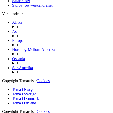
Safarireiser
Storby- og weekendreiser
Verdensdeler
Afrika
+
Asia
+
Europa
+
Nord- og Mellom-Amerika
+
Oseania
+
Sør-Amerika
+
Copyright Temareiser
Cookies
Tema i Norge
Tema i Sverige
Tema i Danmark
Tema i Finland
Copyright Temareiser
Cookies