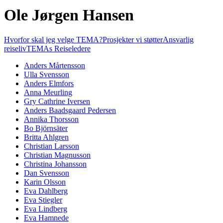
Ole Jørgen Hansen
Hvorfor skal jeg velge TEMA?
Prosjekter vi støtter
Ansvarlig
reiseliv
TEMAs Reiseledere
Anders Mårtensson
Ulla Svensson
Anders Elmfors
Anna Meurling
Gry Cathrine Iversen
Anders Baadsgaard Pedersen
Annika Thorsson
Bo Björnsäter
Britta Ahlgren
Christian Larsson
Christian Magnusson
Christina Johansson
Dan Svensson
Karin Olsson
Eva Dahlberg
Eva Stiegler
Eva Lindberg
Eva Hamnede