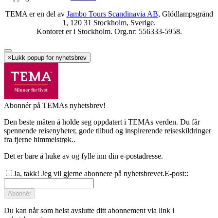
TEMA er en del av
Jambo Tours Scandinavia AB
, Glödlampsgränd
1, 120 31 Stockholm, Sverige.
Kontoret er i Stockholm. Org.nr: 556333-5958.
×
Lukk popup for nyhetsbrev
Abonnér på TEMAs nyhetsbrev!
Den beste måten å holde seg oppdatert i TEMAs verden. Du får
spennende reisenyheter, gode tilbud og inspirerende reiseskildringer
fra fjerne himmelstrøk..
Det er bare å huke av og fylle inn din e-postadresse.
Ja, takk! Jeg vil gjerne abonnere på nyhetsbrevet.
E-post:
:
Abonnér
Du kan når som helst avslutte ditt abonnement via link i