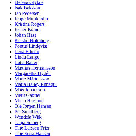
Helena Glykos
Isak Isaksson
Jan Pedersen
Jeppe Munkholm
Kristina Rogers
Jesper Brandt
Johan Hast
Kerstin Holmberg
Pontus Lindqvist
Lena Edman
Linda Lange
Lotta Bauer
Magnus Hermansson
Margaretha Hydén
Marie Mårtensson
Maria Bailey Ennaqui
Mats Johansson
Merit Gabriel
Mona Haglund
Ole Jørgen Hansen
Per Sundberg
Wendela Wiik
Tanja Selberg
Tine Larssen Frier
Tine Sussi Hansen